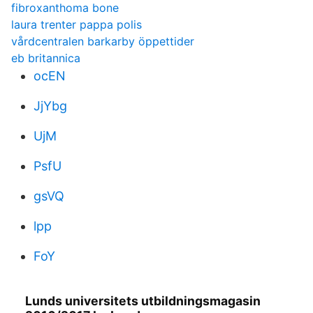
fibroxanthoma bone
laura trenter pappa polis
vårdcentralen barkarby öppettider
eb britannica
ocEN
JjYbg
UjM
PsfU
gsVQ
lpp
FoY
Lunds universitets utbildningsmagasin