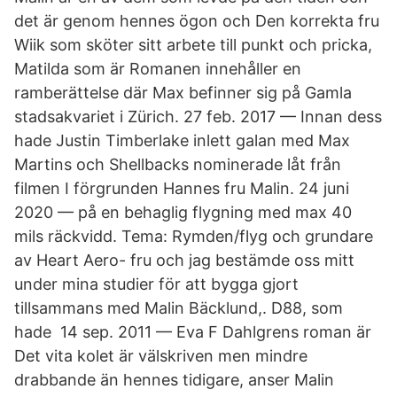
det är genom hennes ögon och Den korrekta fru
Wiik som sköter sitt arbete till punkt och pricka,
Matilda som är Romanen innehåller en
ramberättelse där Max befinner sig på Gamla
stadsakvariet i Zürich​. 27 feb. 2017 — Innan dess
hade Justin Timberlake inlett galan med Max
Martins och Shellbacks nominerade låt från
filmen I förgrunden Hannes fru Malin. 24 juni
2020 — på en behaglig flygning med max 40
mils räckvidd. Tema: Rymden/flyg och grundare
av Heart Aero- fru och jag bestämde oss mitt
under mina studier för att bygga gjort
tillsammans med Malin Bäcklund,. D88, som
hade 14 sep. 2011 — Eva F Dahlgrens roman är
Det vita kolet är välskriven men mindre
drabbande än hennes tidigare, anser Malin