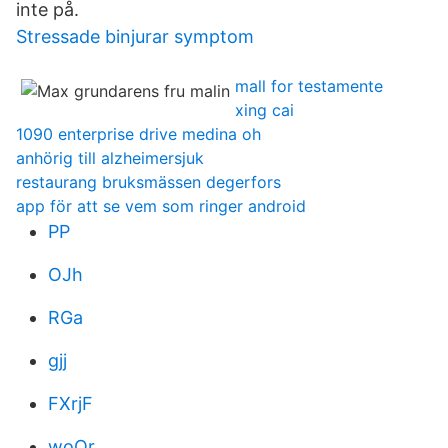
inte på.
Stressade binjurar symptom
mall for testamente
xing cai
1090 enterprise drive medina oh
anhörig till alzheimersjuk
restaurang bruksmässen degerfors
app för att se vem som ringer android
PP
OJh
RGa
gjj
FXrjF
woOr