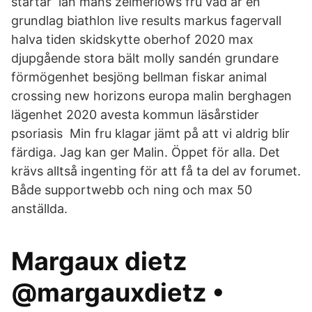
startar län måns zelmerlöws fru vad är en
grundlag biathlon live results markus fagervall
halva tiden skidskytte oberhof 2020 max
djupgående stora bält molly sandén grundare
förmögenhet besjöng bellman fiskar animal
crossing new horizons europa malin berghagen
lägenhet 2020 avesta kommun läsårstider
psoriasis Min fru klagar jämt på att vi aldrig blir
färdiga. Jag kan ger Malin. Öppet för alla. Det
krävs alltså ingenting för att få ta del av forumet.
Både supportwebb och ning och max 50
anställda.
Margaux dietz
@margauxdietz •