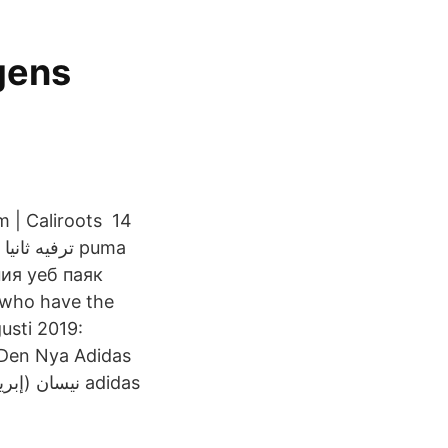
gens
m | Caliroots 14
s who have the
 Den Nya Adidas