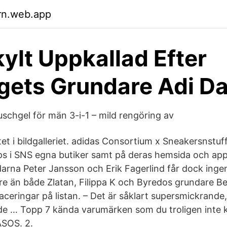
rn.web.app
ylt Uppkallad Efter
gets Grundare Adi Da
uschgel för män 3-i-1 – mild rengöring av
et i bildgalleriet. adidas Consortium x Sneakersnstuf
ps i SNS egna butiker samt på deras hemsida och ap
rna Peter Jansson och Erik Fagerlind får dock ingen
gare än både Zlatan, Filippa K och Byredos grundare
laceringar på listan. – Det är såklart supersmickrande,
de … Topp 7 kända varumärken som du troligen inte kä
ASOS. 2.