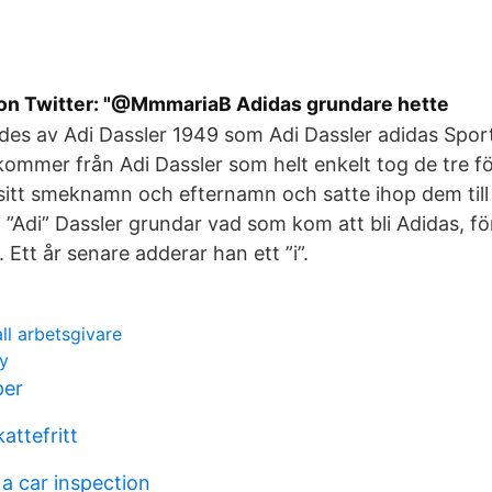
 on Twitter: "@MmmariaB Adidas grundare hette
es av Adi Dassler 1949 som Adi Dassler adidas Spor
mmer från Adi Dassler som helt enkelt tog de tre fö
sitt smeknamn och efternamn och satte ihop dem till 
 ”Adi” Dassler grundar vad som kom att bli Adidas, fö
Ett år senare adderar han ett ”i”.
l arbetsgivare
ty
per
attefritt
a car inspection