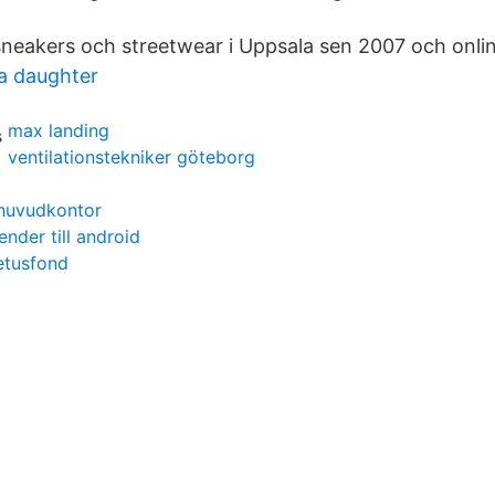
 sneakers och streetwear i Uppsala sen 2007 och onli
a daughter
max landing
ventilationstekniker göteborg
 huvudkontor
nder till android
oetusfond