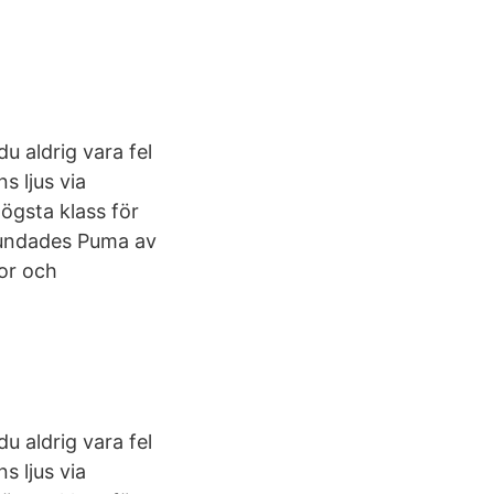
du aldrig vara fel
s ljus via
högsta klass för
grundades Puma av
kor och
du aldrig vara fel
s ljus via