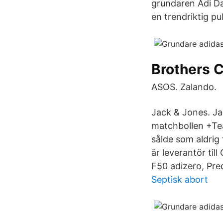
grundaren Adi Das
en trendriktig pub
Brothers 
ASOS. Zalando.
Jack & Jones. Ja
matchbollen +Tea
sålde som aldrig
är leverantör til
F50 adizero, Pre
Septisk abort