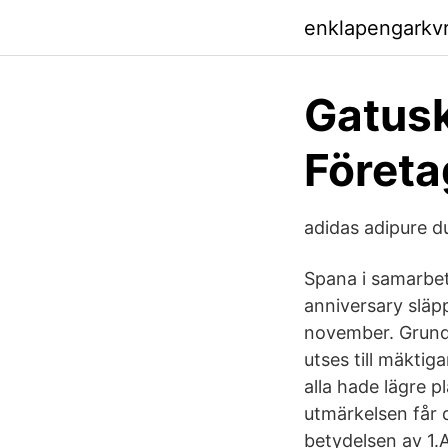
enklapengarkv
Gatusk
Företa
adidas adipure d
Spana i samarbet
anniversary släp
november. Grunda
utses till mäkti
alla hade lägre p
utmärkelsen får 
betydelsen av 1.