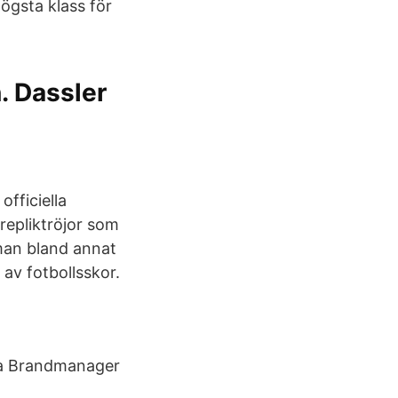
högsta klass för
. Dassler
fficiella
epliktröjor som
 man bland annat
 av fotbollsskor.
ia Brandmanager