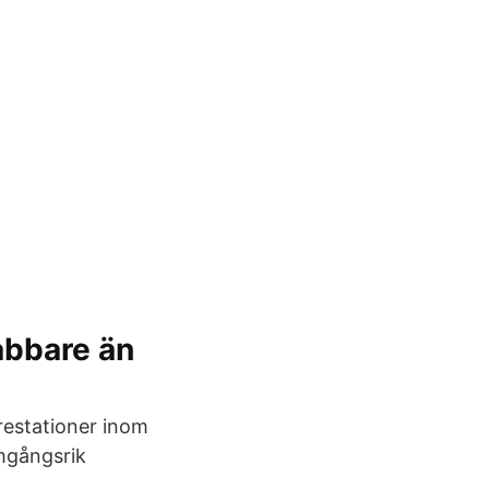
abbare än
prestationer inom
amgångsrik