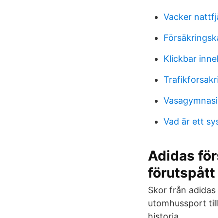
Vacker nattfjä
Försäkringsk
Klickbar inn
Trafikforsak
Vasagymnasi
Vad är ett sy
Adidas för
förutspått
Skor från adidas 
utomhussport til
historia.