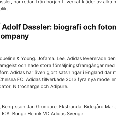
sler, har redan från början tillverkat kläder av allra 
lik.
Adolf Dassler: biografi och foton
Company
queline & Young. Jofama. Lee. Adidas levererade den o
mgeist och hade stora försäljningsframgångar med r
 förr. Adidas har även gjort satsningar i England där
l Chelsea FC. Adidas tillverkade 2013 fyra nya modeller
dator, Nitrocharge och Adipure.
Bengtsson Jan Grundare, Ekstranda. Bidegård Mar
ICA. Bunge Henrik VD Adidas Sverige.