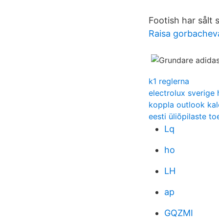
Footish har sålt
Raisa gorbachev
k1 reglerna
electrolux sverige
koppla outlook kale
eesti üliõpilaste t
Lq
ho
LH
ap
GQZMI