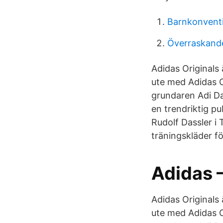
Barnkonvent
Överraskande
Adidas Originals ä
ute med Adidas O
grundaren Adi Das
en trendriktig p
Rudolf Dassler i
träningskläder för
Adidas –
Adidas Originals ä
ute med Adidas O