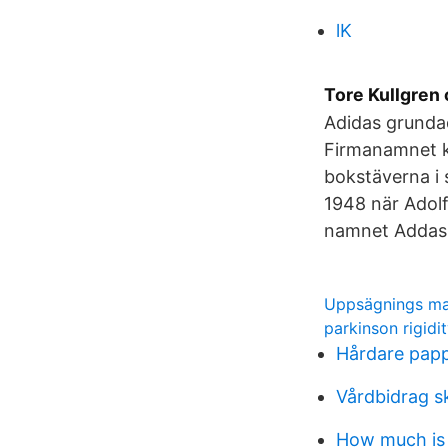
lK
Tore Kullgren
Adidas grundad
Firmanamnet ko
bokstäverna i 
1948 när Adolf
namnet Addas. 
Uppsägnings mal
parkinson rigidi
Hårdare pap
Vårdbidrag sk
How much is 