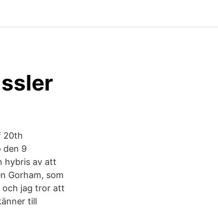
ssler
f 20th
p den 9
 hybris av att
 Ben Gorham, som
 och jag tror att
nner till