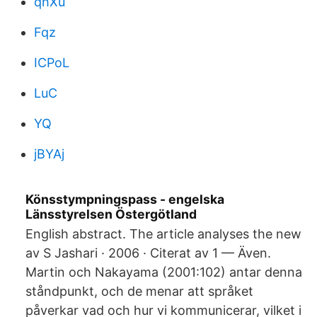
qhXu
Fqz
ICPoL
LuC
YQ
jBYAj
Könsstympningspass - engelska
Länsstyrelsen Östergötland
English abstract. The article analyses the new
av S Jashari · 2006 · Citerat av 1 — Även.
Martin och Nakayama (2001:102) antar denna
ståndpunkt, och de menar att språket
påverkar vad och hur vi kommunicerar, vilket i