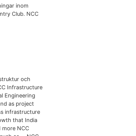
sningar inom
untry Club. NCC
struktur och
NCC Infrastructure
l Engineering
and as project
s infrastructure
owth that India
ead more NCC