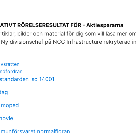
ATIVT RÖRELSERESULTAT FÖR - Aktiespararna
rtiklar, bilder och material för dig som vill läsa mer 
. Ny divisionschef på NCC Infrastructure rekryterad in
vsratten
ndfordran
sstandarden iso 14001
ntag
l moped
movie
mmunförsvaret normalfloran