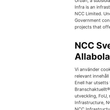
Urban, a subsidi
Infra is an infr
NCC Limited. Und
Government conce
projects that off
NCC Sve
Allabol
Vi använder cooki
relevant innehåll
Enell har utsetts
Branschaktuellt®
utveckling, FoU,
Infrastructure, 
NCC Infrastructu