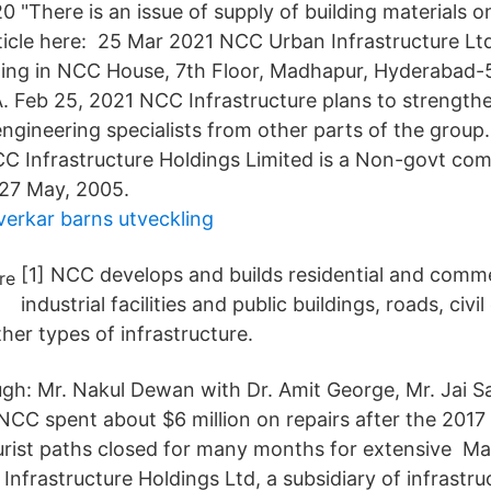
 "There is an issue of supply of building materials on
rticle here: 25 Mar 2021 NCC Urban Infrastructure Ltd
ting in NCC House, 7th Floor, Madhapur, Hyderabad-
. Feb 25, 2021 NCC Infrastructure plans to strengthe
engineering specialists from other parts of the group
 Infrastructure Holdings Limited is a Non-govt co
 27 May, 2005.
erkar barns utveckling
[1] NCC develops and builds residential and comme
industrial facilities and public buildings, roads, civi
her types of infrastructure.
h: Mr. Nakul Dewan with Dr. Amit George, Mr. Jai S
NCC spent about $6 million on repairs after the 2017
rist paths closed for many months for extensive Ma
nfrastructure Holdings Ltd, a subsidiary of infrastr