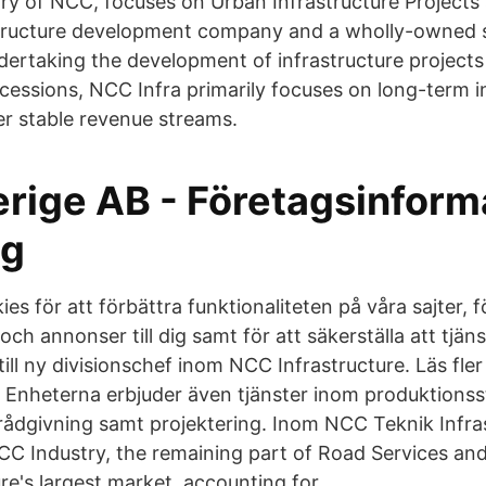
ary of NCC, focuses on Urban Infrastructure Project
astructure development company and a wholly-owned s
ertaking the development of infrastructure project
ssions, NCC Infra primarily focuses on long-term in
er stable revenue streams.
rige AB - Företagsinforma
ag
es för att förbättra funktionaliteten på våra sajter, f
 och annonser till dig samt för att säkerställa att tjä
 till ny divisionschef inom NCC Infrastructure. Läs fl
 Enheterna erbjuder även tjänster inom produktionss
 rådgivning samt projektering. Inom NCC Teknik Infra
NCC Industry, the remaining part of Road Services a
re's largest market, accounting for.