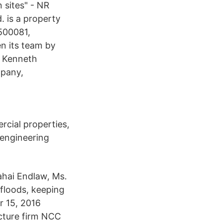
 sites" - NR
. is a property
500081,
n its team by
. Kenneth
mpany,
rcial properties,
l engineering
ahai Endlaw, Ms.
 floods, keeping
r 15, 2016
ucture firm NCC