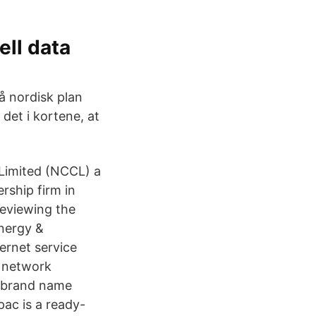
ell data
å nordisk plan
det i kortene, at
Limited (NCCL) a
rship firm in
eviewing the
Energy &
ernet service
n network
s brand name
ac is a ready-