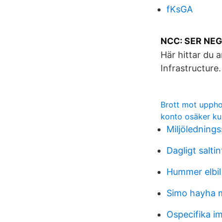
fKsGA
NCC: SER NEG
Här hittar du a
Infrastructure
Brott mot uppho
konto osäker ku
Miljöledning
Dagligt salti
Hummer elbi
Simo hayha 
Ospecifika i