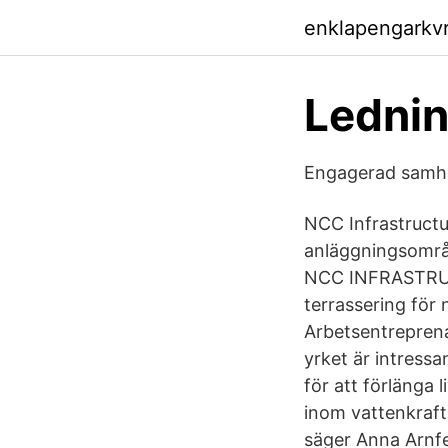
enklapengarkv
Lednin
Engagerad samhäl
NCC Infrastructu
anläggningsområ
NCC INFRASTRUC
terrassering för
Arbetsentreprena
yrket är intress
för att förlänga
inom vattenkraft
säger Anna Arnfe