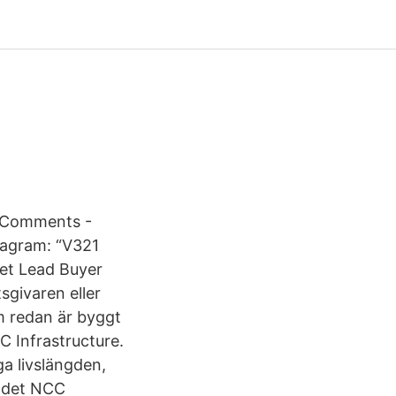
0 Comments -
agram: “V321
bet Lead Buyer
sgivaren eller
m redan är byggt
C Infrastructure.
ga livslängden,
rådet NCC