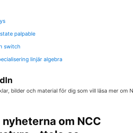
lys
state palpable
n switch
cialisering linjär algebra
dIn
iklar, bilder och material för dig som vill läsa mer om
 nyheterna om NCC