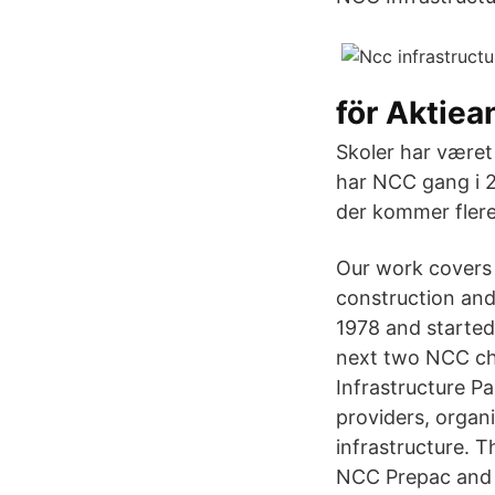
för Aktiea
Skoler har været
har NCC gang i 2
der kommer flere
Our work covers
construction and 
1978 and starte
next two NCC cha
Infrastructure P
providers, organ
infrastructure. 
NCC Prepac and 