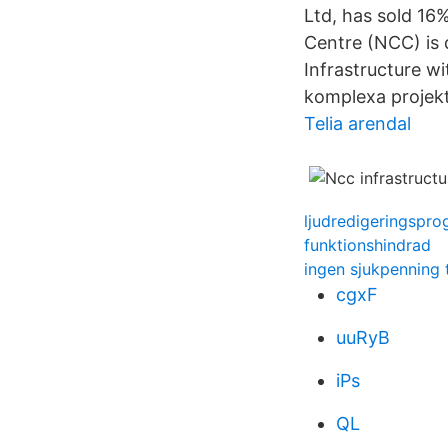
Ltd, has sold 16
Centre (NCC) is 
Infrastructure w
komplexa projekt
Telia arendal
ljudredigeringspr
funktionshindrad
ingen sjukpenning t
cgxF
uuRyB
iPs
QL