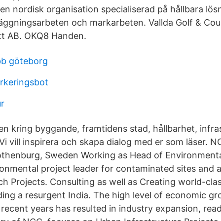
 en nordisk organisation specialiserad på hållbara lö
nläggningsarbeten och markarbeten. Vallda Golf & Co
ett AB. OKQ8 Handen.
obb göteborg
rkeringsbot
ur
en kring byggande, framtidens stad, hållbarhet, infra
. Vi vill inspirera och skapa dialog med er som läser. 
Gothenburg, Sweden Working as Head of Environmenta
ronmental project leader for contaminated sites and 
ch Projects. Consulting as well as Creating world-clas
lding a resurgent India. The high level of economic gr
 recent years has resulted in industry expansion, r