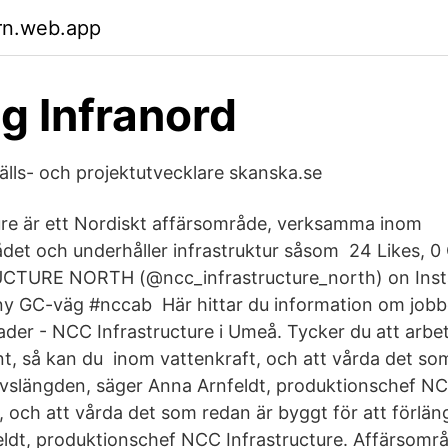
rn.web.app
g Infranord
ls- och projektutvecklare skanska.se
re är ett Nordiskt affärsområde, verksamma inom
det och underhåller infrastruktur såsom 24 Likes, 
TURE NORTH (@ncc_infrastructure_north) on Inst
 ny GC-väg #nccab Här hittar du information om job
der - NCC Infrastructure i Umeå. Tycker du att arbet
ant, så kan du inom vattenkraft, och att vårda det so
 livslängden, säger Anna Arnfeldt, produktionschef NC
, och att vårda det som redan är byggt för att förlän
ldt, produktionschef NCC Infrastructure. Affärsom