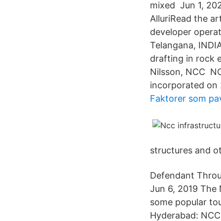
mixed Jun 1, 2020
AlluriRead the a
developer opera
Telangana, INDIA
drafting in rock 
Nilsson, NCC NCC
incorporated on
Faktorer som pav
structures and ot
Defendant Throug
Jun 6, 2019 The 
some popular tou
Hyderabad: NCC I