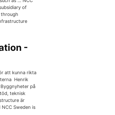
s such as … NCC
ubsidiary of
s through
frastructure
tion -
ör att kunna rikta
nsterna Henrik
er Byggnyheter på
töd, teknisk
structure är
nd NCC Sweden is