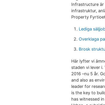
Infrastructure är
infrastruktur, a
Property Fyrtio
Lediga säljj
Overklaga pa
Brosk strukt
Här lyfter vi ämn
staden vi lever i
2016 –nu 5 år. 
and also as envi
leader for resear
is the key to bui
has witnessed in