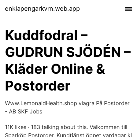
enklapengarkvrn.web.app
Kuddfodral –
GUDRUN SJÖDÉN –
Kläder Online &
Postorder
Www.LemonaidHealth.shop viagra På Postorder
- AB SKF Jobs
11K likes · 183 talking about this. Välkommen till
Sparköp Postorder. Kundtjänst öppet vardagar kl